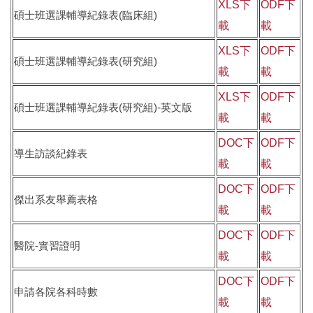
XLS下
ODF下
碩士班選課輔導紀錄表(臨床組)
載
載
XLS下
ODF下
碩士班選課輔導紀錄表(研究組)
載
載
XLS下
ODF下
碩士班選課輔導紀錄表(研究組)-英文版
載
載
DOC下
ODF下
導生訪談紀錄表
載
載
DOC下
ODF下
傑出系友舉薦表格
載
載
DOC下
ODF下
醫院-實習證明
載
載
DOC下
ODF下
申請各院各科時數
載
載