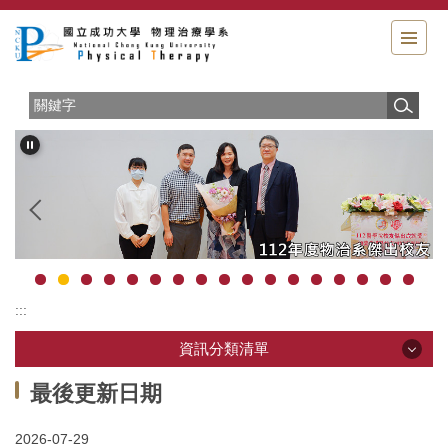
跳
到
主
要
內
容
區
:::
資訊分類清單
資訊分類清單
最後更新日期
2026-07-29