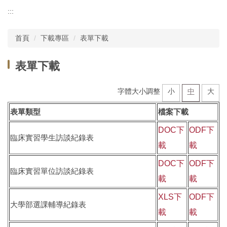
系所導覽
:::
分眾資訊
首頁
下載專區
表單下載
師生專區
表單下載
活動專區
字體大小調整
小
中
大
下載專區
表單類型
檔案下載
物理治療系學會
DOC下
ODF下
臨床實習學生訪談紀錄表
物理治療中心
載
載
成大物治系友會
DOC下
ODF下
臨床實習單位訪談紀錄表
載
載
捐款
XLS下
ODF下
大學部選課輔導紀錄表
悟志成大誌
載
載