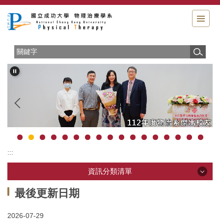
跳
到
主
要
內
容
區
:::
資訊分類清單
資訊分類清單
最後更新日期
2026-07-29