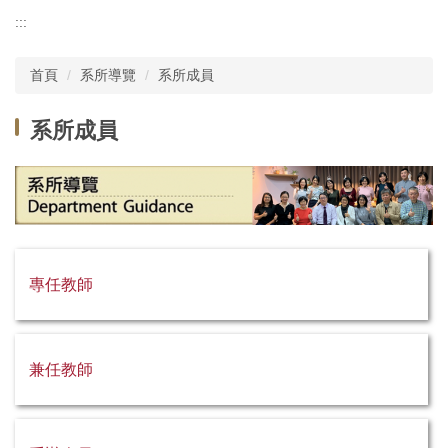
系所導覽
:::
分眾資訊
首頁
系所導覽
系所成員
師生專區
系所成員
活動專區
下載專區
物理治療系學會
物理治療中心
專任教師
成大物治系友會
捐款
兼任教師
悟志成大誌