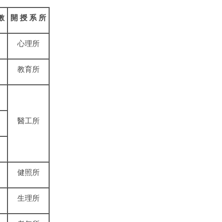
數
開 授
系
所
心理所
教育所
醫工所
健照所
生理所