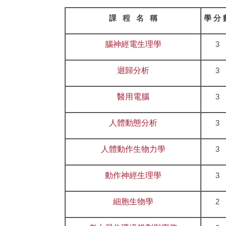
課 程 名 稱
學 分
腦神經電生理學
3
迴歸分析
3
醫用電腦
3
人體動態分析
3
人體動作生物力學
3
動作神經生理學
3
細胞生物學
2