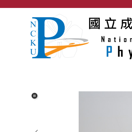
跳
到
主
要
內
容
區