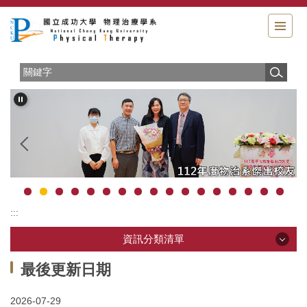
跳
到
主
要
內
容
區
:::
資訊分類清單
資訊分類清單
最後更新日期
2026-07-29