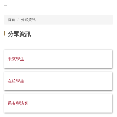
系所導覽
:::
分眾資訊
首頁
分眾資訊
師生專區
分眾資訊
活動專區
下載專區
未來學生
物理治療系學會
物理治療中心
在校學生
成大物治系友會
捐款
系友與訪客
悟志成大誌